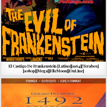
El Castigo De Frankenstein [Latino][1964][Terabox]
[1080p][Mega][FileMoon][OnLine]
AUTHOR:
PUBLISHED DATE:
ON 1492 LA CONQUIST
PORMEGA
02/01/2025
LEAVE A COMMENT