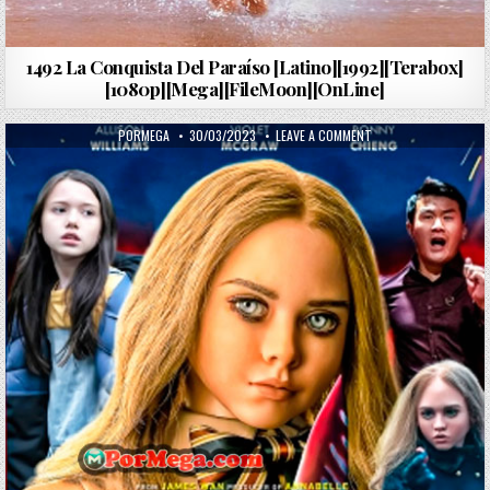
1492 La Conquista Del Paraíso [Latino][1992][Terabox]
[1080p][Mega][FileMoon][OnLine]
AUTHOR:
PUBLISHED DATE:
ON MEGAN [2023][LAT
PORMEGA
30/03/2023
LEAVE A COMMENT