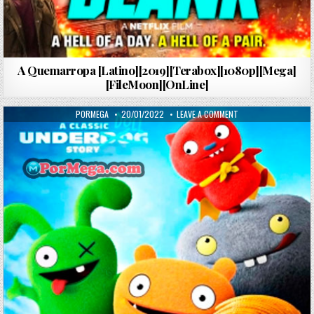
A Quemarropa [Latino][2019][Terabox][1080p][Mega]
[FileMoon][OnLine]
AUTHOR:
PUBLISHED DATE:
ON UGLYDOLLS EXTRAO
PORMEGA
20/01/2022
LEAVE A COMMENT