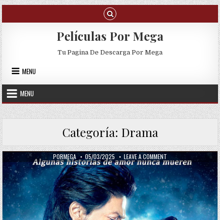
Skip to content
Películas Por Mega
Tu Pagina De Descarga Por Mega
MENU
MENU
Categoría:
Drama
AUTHOR:
PUBLISHED DATE:
ON PASIÓN DEL CORAZ
PORMEGA
05/03/2025
LEAVE A COMMENT