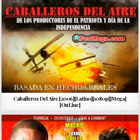
Caballeros Del Aire [2006][Latino][1080p][Mega]
[OnLine]
AUTHOR:
PUBLISHED DATE:
ON A QUEMARROPA [LA
PORMEGA
20/01/2022
LEAVE A COMMENT