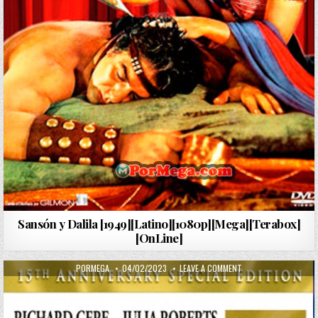
Sansón y Dalila [1949][Latino][1080p][Mega][Terabox]
[OnLine]
AUTHOR:
PUBLISHED DATE:
ON MUJER BONITA [19
PORMEGA
04/02/2023
LEAVE A COMMENT