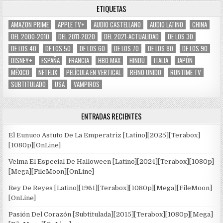
ETIQUETAS
AMAZON PRIME
APPLE TV+
AUDIO CASTELLANO
AUDIO LATINO
CHINA
DEL 2000-2010
DEL 2011-2020
DEL 2021-ACTUALIDAD
DE LOS 30
DE LOS 40
DE LOS 50
DE LOS 60
DE LOS 70
DE LOS 80
DE LOS 90
DISNEY+
ESPAÑA
FRANCIA
HBO MAX
HINDÚ
ITALIA
JAPÓN
MÉXICO
NETFLIX
PELÍCULA EN VERTICAL
REINO UNIDO
RUNTIME TV
SUBTITULADO
USA
VAMPIROS
ENTRADAS RECIENTES
El Eunuco Astuto De La Emperatriz [Latino][2025][Terabox]
[1080p][OnLine]
Velma El Especial De Halloween [Latino][2024][Terabox][1080p]
[Mega][FileMoon][OnLine]
Rey De Reyes [Latino][1961][Terabox][1080p][Mega][FileMoon]
[OnLine]
Pasión Del Corazón [Subtitulada][2015][Terabox][1080p][Mega]