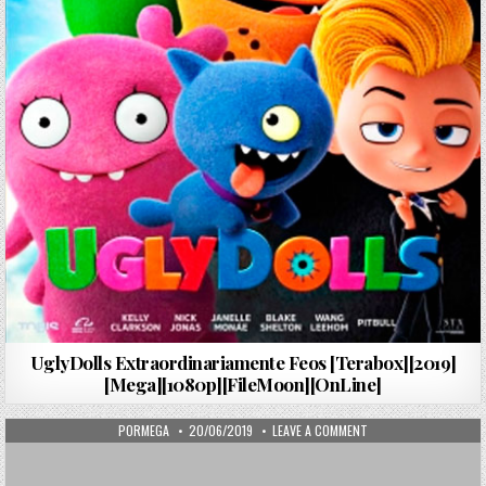
UglyDolls Extraordinariamente Feos [Terabox][2019]
[Mega][1080p][FileMoon][OnLine]
AUTHOR:
PUBLISHED DATE:
ON INICIO
PORMEGA
20/06/2019
LEAVE A COMMENT