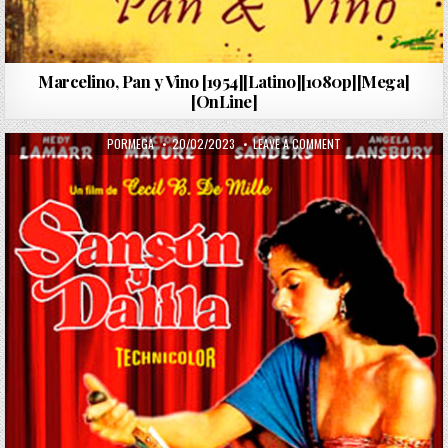
Marcelino, Pan y Vino [1954][Latino][1080p][Mega]
[OnLine]
AUTHOR:
PUBLISHED DATE:
ON SANSÓN Y DALILA 
PORMEGA
20/02/2023
LEAVE A COMMENT