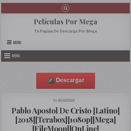
Skip to content
Películas Por Mega
Tu Pagina De Descarga Por Mega
MENU
MENU
POSTED IN
RELIGIOSAS
Pablo Apostol De Cristo [Latino]
[2018][Terabox][1080p][Mega]
[FileMoon][OnLine]