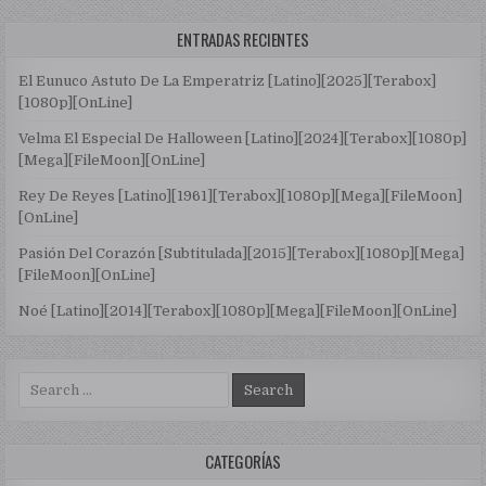
ENTRADAS RECIENTES
El Eunuco Astuto De La Emperatriz [Latino][2025][Terabox]
[1080p][OnLine]
Velma El Especial De Halloween [Latino][2024][Terabox][1080p]
[Mega][FileMoon][OnLine]
Rey De Reyes [Latino][1961][Terabox][1080p][Mega][FileMoon]
[OnLine]
Pasión Del Corazón [Subtitulada][2015][Terabox][1080p][Mega]
[FileMoon][OnLine]
Noé [Latino][2014][Terabox][1080p][Mega][FileMoon][OnLine]
Search for:
CATEGORÍAS