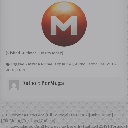
(Visited 56 times, 1 visits today)
Tagged
Amazon Prime
,
Apple TV+
,
Audio Latino
,
Del 2011-
2020
,
USA
Author:
PorMega
Navegación de entradas
← El Corazón Está Loco (Dil To Pagal Hai) [1997][Sub][1080p]
[FileMoon][Terabox][OnLine]
Leyendas de Oz El Regreso de Dorothy [Latino][2013][Terabox]