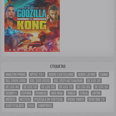
ETIQUETAS
AMAZON PRIME
APPLE TV+
AUDIO CASTELLANO
AUDIO LATINO
CHINA
DEL 2000-2010
DEL 2011-2020
DEL 2021-ACTUALIDAD
DE LOS 30
DE LOS 40
DE LOS 50
DE LOS 60
DE LOS 70
DE LOS 80
DE LOS 90
DISNEY+
ESPAÑA
FRANCIA
HBO MAX
HINDÚ
ITALIA
JAPÓN
MÉXICO
NETFLIX
PELÍCULA EN VERTICAL
REINO UNIDO
RUNTIME TV
SUBTITULADO
USA
VAMPIROS