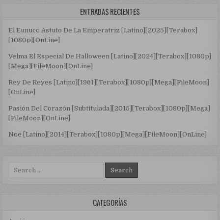
ENTRADAS RECIENTES
El Eunuco Astuto De La Emperatriz [Latino][2025][Terabox]
[1080p][OnLine]
Velma El Especial De Halloween [Latino][2024][Terabox][1080p]
[Mega][FileMoon][OnLine]
Rey De Reyes [Latino][1961][Terabox][1080p][Mega][FileMoon]
[OnLine]
Pasión Del Corazón [Subtitulada][2015][Terabox][1080p][Mega]
[FileMoon][OnLine]
Noé [Latino][2014][Terabox][1080p][Mega][FileMoon][OnLine]
Search for:
CATEGORÍAS