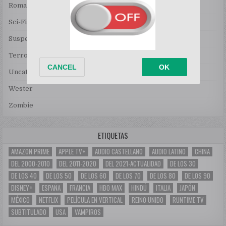
Romance
Sci-Fi
Suspenso
Terror
Uncategorized
Wester
Zombie
ETIQUETAS
AMAZON PRIME
APPLE TV+
AUDIO CASTELLANO
AUDIO LATINO
CHINA
DEL 2000-2010
DEL 2011-2020
DEL 2021-ACTUALIDAD
DE LOS 30
DE LOS 40
DE LOS 50
DE LOS 60
DE LOS 70
DE LOS 80
DE LOS 90
DISNEY+
ESPAÑA
FRANCIA
HBO MAX
HINDÚ
ITALIA
JAPÓN
MÉXICO
NETFLIX
PELÍCULA EN VERTICAL
REINO UNIDO
RUNTIME TV
SUBTITULADO
USA
VAMPIROS