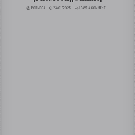
AUTHOR:
PUBLISHED DATE:
ON PABLO APOSTOL 
PORMEGA
23/01/2025
LEAVE A COMMENT