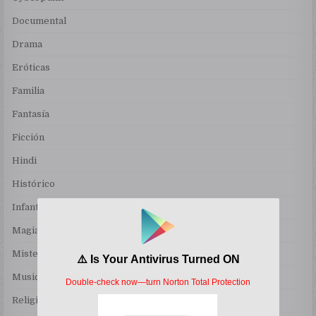
Documental
Drama
Eróticas
Familia
Fantasía
Ficción
Hindi
Histórico
Infantil
Magia
Misterio
Musical
Religiosas